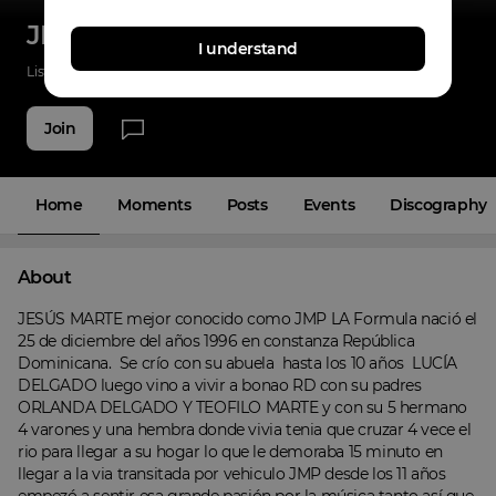
JMP La Formula
I understand
Listenings
0
Applause
0
Fans
3
Join
Home
Moments
Posts
Events
Discography
About
JESÚS MARTE mejor conocido como JMP LA Formula nació el 
25 de diciembre del años 1996 en constanza República 
Dominicana.  Se crío con su abuela  hasta los 10 años  LUCÍA 
DELGADO luego vino a vivir a bonao RD con su padres 
ORLANDA DELGADO Y TEOFILO MARTE y con su 5 hermano 
4 varones y una hembra donde vivia tenia que cruzar 4 vece el 
rio para llegar a su hogar lo que le demoraba 15 minuto en 
llegar a la via transitada por vehiculo JMP desde los 11 años 