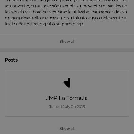
empezó a sentir esa grande pasión por la música tanto así que 
se convertio, en su adicción escribía su proyecto musicales en 
la escuela y la hora de recrearse la utilizaba  para rapear de esa 
manera desarrollo a el maximo su talento cuyo adolescente a 
los 17 años de edad grabó su primer rap.
Show all
Posts
JMP La Formula
Joined 
July 04 2019
Show all